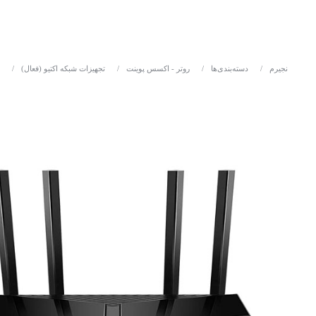
نجیرم
/
دسته‌بندی‌ها
/
روتر - اکسس پوینت
/
تجهیزات شبکه اکتیو (فعال)
/