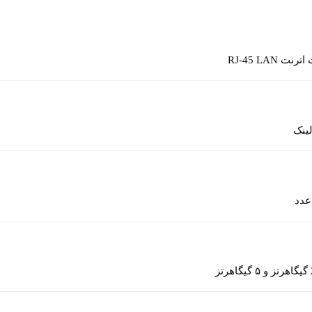
رنت RJ-45 LAN
ینک
رتز