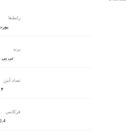
رابط‌ها
پورت ات
برند
تی پی ل
تعداد آنتن
۴ عدد
فرکانس
2.4 گیگاهرتز و ۵ گیگاه