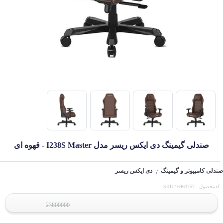
صندلی گیمینگ دی ایکس ریسر مدل I238S Master - قهوه ای
صندلی کامپیوتر و گیمینگ
دی ایکس ریسر
/
کدمحصول : SKU-16463757
23800000